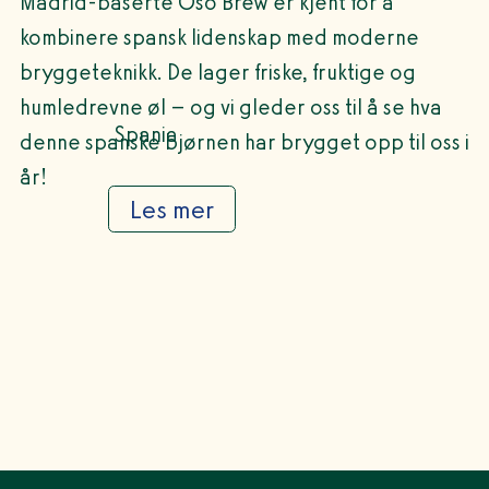
Madrid-baserte Oso Brew er kjent for å
kombinere spansk lidenskap med moderne
bryggeteknikk. De lager friske, fruktige og
humledrevne øl – og vi gleder oss til å se hva
Spania
denne spanske bjørnen har brygget opp til oss i
år!
Les mer