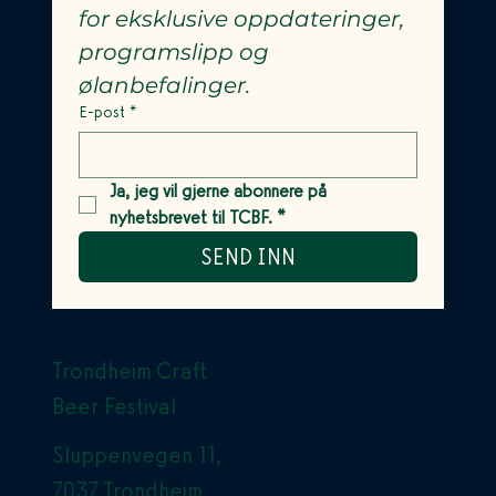
for eksklusive oppdateringer, 
programslipp og 
ølanbefalinger.
E-post
*
Ja, jeg vil gjerne abonnere på 
nyhetsbrevet til TCBF.
*
SEND INN
Trondheim Craft
Beer Festival
Sluppenvegen 11,
7037 Trondheim