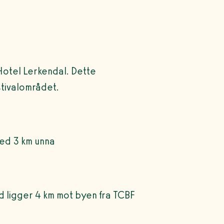
otel Lerkendal. Dette
stivalområdet.
ted 3 km unna
rd ligger 4 km mot byen fra TCBF