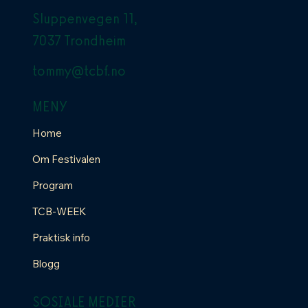
Sluppenvegen 11,
7037 Trondheim
tommy@tcbf.no
MENY
Home
Om Festivalen
Program
TCB-WEEK
Praktisk info
Blogg
SOSIALE MEDIER