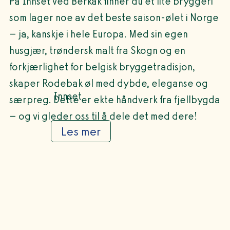
På Innset ved Berkåk finner du et lite bryggeri
som lager noe av det beste saison-ølet i Norge
– ja, kanskje i hele Europa. Med sin egen
husgjær, trøndersk malt fra Skogn og en
forkjærlighet for belgisk bryggetradisjon,
skaper Rodebak øl med dybde, eleganse og
Innset
særpreg. Dette er ekte håndverk fra fjellbygda
– og vi gleder oss til å dele det med dere!
Les mer