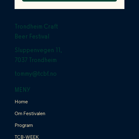
Trondheim Craft
Beer Festival
Sluppenvegen 11,
7037 Trondheim
tommy@tcbf.no
MENY
Home
Om Festivalen
Program
TCB-WEEK