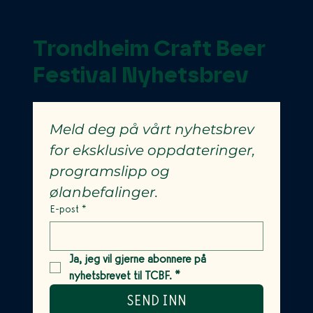
Norge
Trondheim Craft Beer
Festival Nyhetsbrev
Meld deg på vårt nyhetsbrev 
for eksklusive oppdateringer, 
programslipp og 
ølanbefalinger.
E-post
*
Ja, jeg vil gjerne abonnere på 
nyhetsbrevet til TCBF.
*
SEND INN