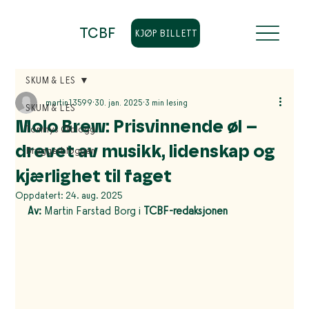
TCBF
KJØP BILLETT
SKUM & LES
martin13599
30. jan. 2025
3 min lesing
SKUM & LES
Molo Brew: Prisvinnende øl –
Tommys Ølblogg
drevet av musikk, lidenskap og
Bryggerbloggen
kjærlighet til faget
Oppdatert:
24. aug. 2025
Av: 
Martin Farstad Borg i
 TCBF-redaksjonen