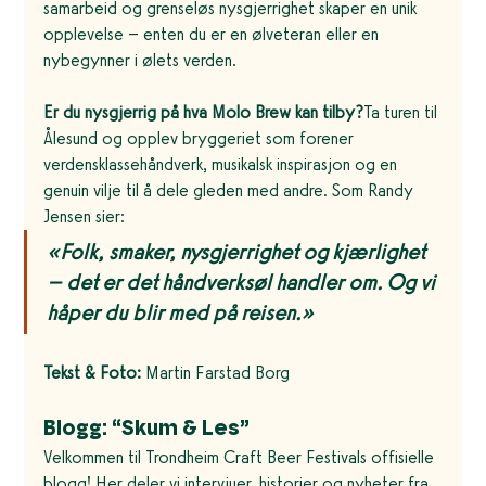
samarbeid og grenseløs nysgjerrighet skaper en unik 
opplevelse – enten du er en ølveteran eller en 
nybegynner i ølets verden.
Er du nysgjerrig på hva Molo Brew kan tilby?
Ta turen til 
Ålesund og opplev bryggeriet som forener 
verdensklassehåndverk, musikalsk inspirasjon og en 
genuin vilje til å dele gleden med andre. Som Randy 
Jensen sier:
«Folk, smaker, nysgjerrighet og kjærlighet 
– det er det håndverksøl handler om. Og vi 
håper du blir med på reisen.»
Tekst & Foto:
 Martin Farstad Borg
Blogg: “Skum & Les”
Velkommen til Trondheim Craft Beer Festivals offisielle 
blogg! Her deler vi intervjuer, historier og nyheter fra 