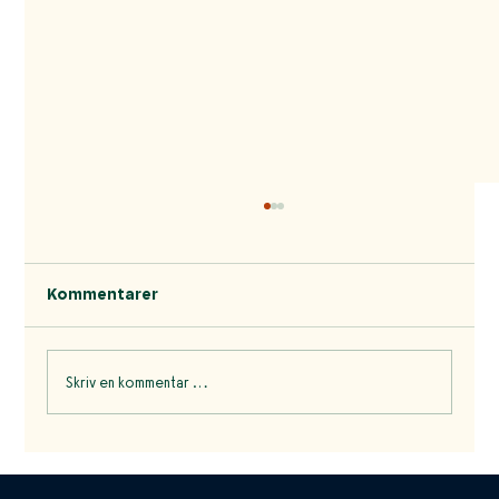
Kommentarer
Skriv en kommentar …
Haandbryggeriet: Håndverksøl med
tradisjon og innovasjon i hjertet av