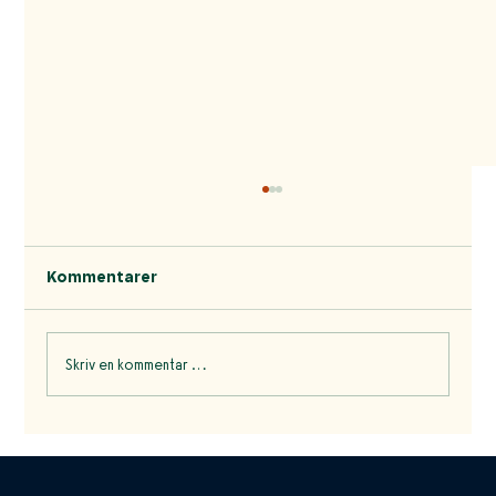
Kommentarer
Skriv en kommentar …
Haandbryggeriet: Håndverksøl med
tradisjon og innovasjon i hjertet av
Norge