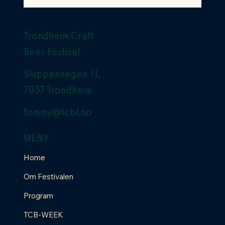
Trondheim Craft
Beer Festival
Sluppenvegen 11,
7037 Trondheim
tommy@tcbf.no
MENY
Home
Om Festivalen
Program
TCB-WEEK