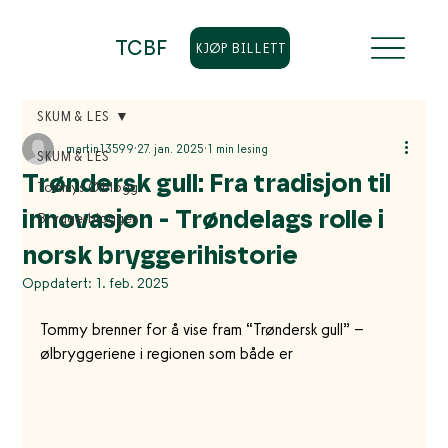
TCBF
KJØP BILLETT
SKUM & LES
martin13599
27. jan. 2025
1 min lesing
SKUM & LES
Trøndersk gull: Fra tradisjon til
Tommys Ølblogg
innovasjon - Trøndelags rolle i
Bryggerbloggen
norsk bryggerihistorie
Oppdatert:
1. feb. 2025
Tommy brenner for å vise fram “Trøndersk gull” – 
ølbryggeriene i regionen som både er