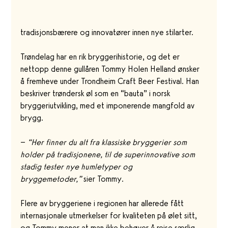
tradisjonsbærere og innovatører innen nye stilarter.
Trøndelag har en rik bryggerihistorie, og det er 
nettopp denne gullåren Tommy Holen Helland ønsker 
å fremheve under Trondheim Craft Beer Festival. Han 
beskriver trøndersk øl som en “bauta” i norsk 
bryggeriutvikling, med et imponerende mangfold av 
brygg.
– 
“Her finner du alt fra klassiske bryggerier som 
holder på tradisjonene, til de superinnovative som 
stadig tester nye humletyper og 
bryggemetoder,”
 sier Tommy.
Flere av bryggeriene i regionen har allerede fått 
internasjonale utmerkelser for kvaliteten på ølet sitt, 
og Tommy mener at man ikke behøver å reise særlig 