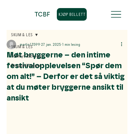
TCBF
KJØP BILLETT
SKUM & LES
martin13599
27. jan. 2025
1 min lesing
SKUM & LES
Møt bryggerne – den intime
Tommys Ølblogg
festivalopplevelsen “Spør dem
Bryggerbloggen
om alt!” – Derfor er det så viktig
at du møter bryggerne ansikt til
ansikt