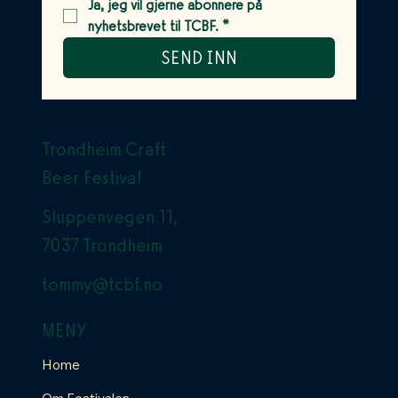
Ja, jeg vil gjerne abonnere på 
nyhetsbrevet til TCBF.
*
SEND INN
Trondheim Craft
Beer Festival
Sluppenvegen 11,
7037 Trondheim
tommy@tcbf.no
MENY
Home